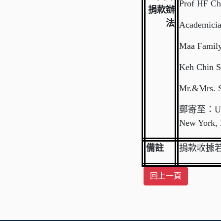
Prof HF Ch
捐款辦
法
Academicia
Maa Family
Keh Chin S
Mr.&Mrs. 
郵寄至：United
New York, 
備註
捐款收據