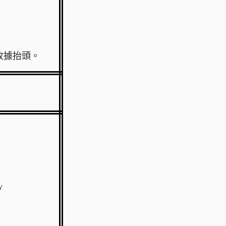
收據抬頭。
y