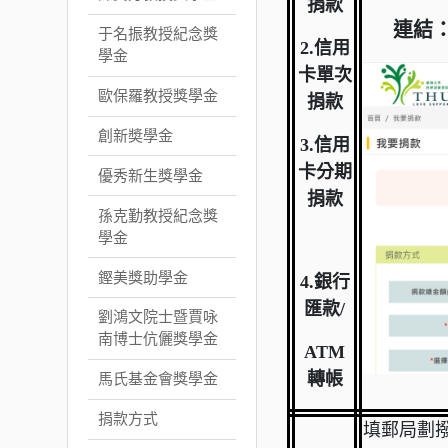
捐款
連結
于名振教授紀念獎
2.
信用
學金
卡單次
歐保羅教授獎學金
捐款
創新奬學金
3.
信用
卡分期
優秀新生獎學金
捐款
孫克勤教授紀念獎
學金
鏗美獎助學金
4.
銀行
匯款/
劉鴻文院士暨賈咏
南博士伉儷獎學金
ATM
轉帳
馬氏基金會獎學金
捐款方式
填郵局劃撥