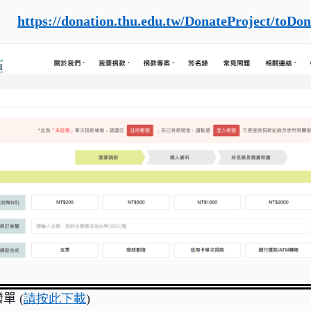
：
https://donation.thu.edu.tw/DonateProject/toDon
單 (
請按此下載
)