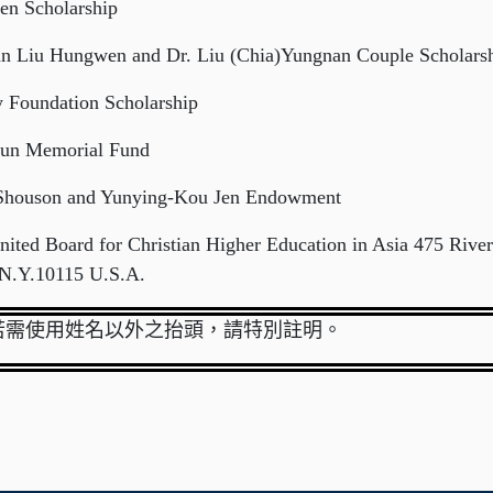
en Scholarship
n Liu Hungwen and Dr. Liu (Chia)Yungnan Couple Scholars
 Foundation Scholarship
un Memorial Fund
Shouson and Yunying-Kou Jen Endowment
 Board for Christian Higher Education in Asia 475 Rivers
N.Y.10115 U.S.A.
若需使用姓名以外之抬頭，請特別註明。