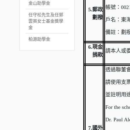
金山助學金
帳號：0021
5.
郵政
任守松先生及任郭
劃撥
戶名：東
雲英女士基金獎學
金
備註：
劃
柏源助學金
6.
現金
請本人或
捐款
透過聯董會（
請使用支票捐
並註明用
For the sch
Dr. Paul Al
7.
國外