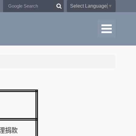
Select Language
▼
理捐款