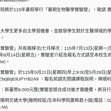
暑期生物醫學實驗營宣傳海報附件一
院將於115年暑假舉行「暑期生物醫學實驗營」，敬請 
大學生更多自主學習機會，並啟發學生對於生醫領域的學
」。
驗營」共有兩梯次(七月梯次：115年7月13日(星期一)至1
115年8月14日(星期五)，實驗室介紹及報名方式請至本校
u.tw)。
驗營」於115年5月21日(星期四)早上9:00至5月29日
s.gle/9YCbqBqb3UPYrB2A9 ，報名前請先閱讀課程說
：新臺幣8,000元整(實驗室媒合成功後才需繳費，將另行
明交通大學(陽明校區)生命科學院蕭珮君小姐(電話：02-28
.tw)