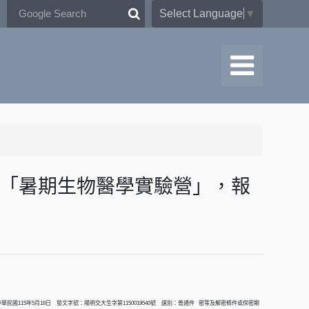
Select Language
▼
行「暑期生物醫學實驗營」，報
文日期：中華民國115年5月18日 發文字號：陽明交大生字第1150019540號 速別：普通件 密等及解密條件或保密期