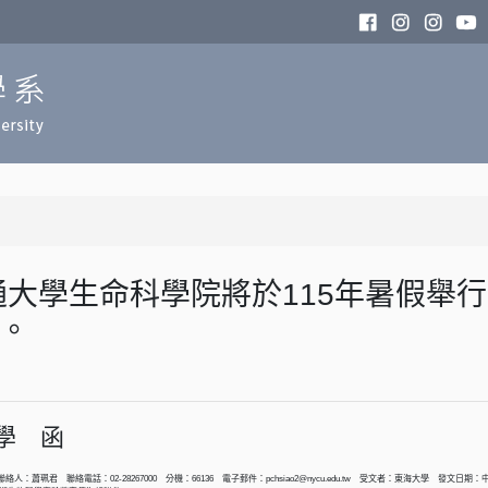
通大學生命科學院將於115年暑假舉
日。
學 函
聯絡人：蕭珮君 聯絡電話：02-28267000 分機：66136 電子郵件：pchsiao2@nycu.edu.tw 受文者：東海大學 發