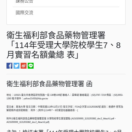
課務公告
國際交流
衛生福利部食品藥物管理署
「114年受理大學院校學生7、8
月實習名額彙總 表」
衛生福利部食品藥物管理署 函
地址：115021 臺北市南港區研究院路一段 130巷109號 聯絡人：黃暐竣 聯絡電話：(02)2787-7219 傳真：(02)2653-
1283 電子郵件：yellow21433@fda.gov.tw
受文者：東海大學 發文日期：中華民國113年12月17日 發文字號：FDA企字第1131203382號 速別：普通件 密等及
解密條件或保密期限： 附件：(附件1)114年7、8月實習名額彙總表、(
附件2)衛生福利部食品藥物管理署受理 大學院校學生實習要點 (A21020000I_1131203382_doc2_Attach1.pdf、
A21020000I_1131203382_doc2_Attach2.pdf)