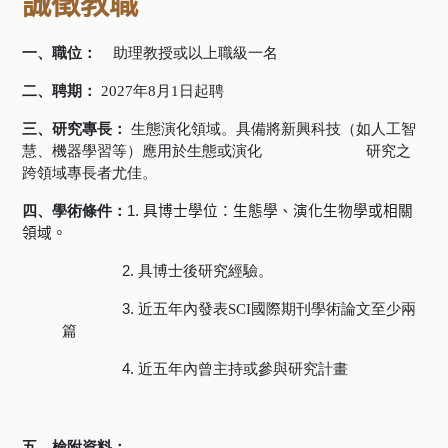
誠徵教職
一、職
位
：
助理教授或以上職級一名
二、聘期：
2027
年8
月1
日起聘
三、
研究
專長：
生態演化領域。具備將新興科技（如人工智
慧、機器學習等）應用於生態或演化
研究之
跨領域專長者尤佳。
四、學術條件：
1.
具博士學位：生態學、演化生物學或相關
領域。
2.
具博士後研究經驗。
3.
近五年內發表
SCI
國際期刊學術論文至少兩
篇
4.
近五年內曾主持或參與研究計畫
五、檢附資料：