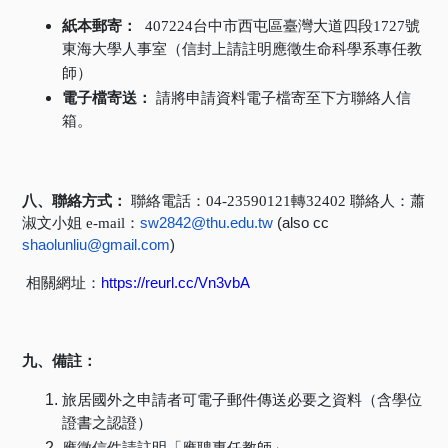
紙本郵寄：
407224
台中市西屯區臺灣大道四段1727
號
東海大學人事室（信封上請註明應徵生命科學系專任教
師）
電子檔寄送：
請將申請資料電子檔寄至下方聯絡人信
箱。
八、聯絡方式：
聯絡電話：04-23590121
轉32402
聯絡人：蕭
淑文小姐 e-mail
：
sw2842@thu.edu.tw
(also cc
shaolunliu@gmail.com
)
相關網址：
https://reurl.cc/Vn3vbA
九、備註：
旅居國外之申請者可電子郵件傳送必要之資料（含學位
證書之認證）
應徵信件請註明「應聘專任教師」