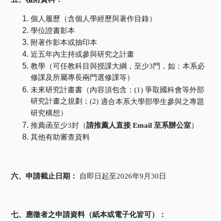
個人履歷（含個人學經歷與著作目錄）
學位證書影本
附著作影本或抽印本
近五年內主持或參與研究之計畫
教學（可任教科目與授課大綱，至少3
門，如：本系必
修課及所屬專長兩門選修課等）
未來研究計畫書（內容須包含：(1)
爭取國科會等外部
研究計畫之規劃；(2)
適合本系大學部學生參與之專題
研究構想）
推薦函至少3
封（
請推薦人直接 Email
至系辦公室
）
其他有助審查資料
六、申請截止日期：
自即日起至2026
年
9
月30
日
七、應徵者之申請資料（紙本或電子化皆可）：