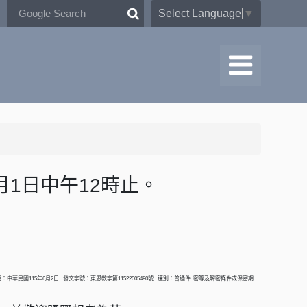
Select Language
▼
月1日中午12時止。
文者： 發文日期：中華民國115年6月2日 發文字號：東恩教字第11522005480號 速別：普通件 密等及解密條件或保密期