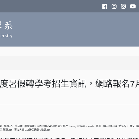
年度暑假轉學考招生資訊，網路報名7
 聯 絡 人：朱昱榛 聯絡電話：0423590121#22602 電子郵件：suuny0616@thu.edu.tw 傳真：04-23596334 受
簡章.pdf、東海大學-115暑假轉學考海報.pdf