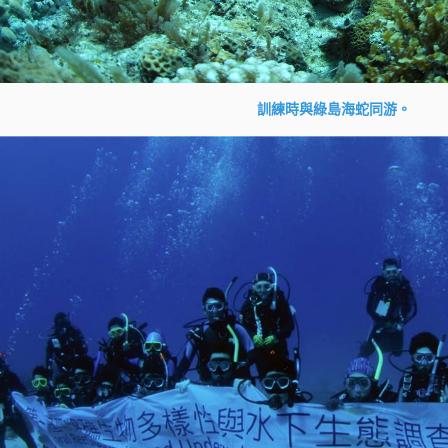
訓練時與綠島海蛇同游。