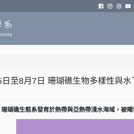
月25日至8月7日 珊瑚礁生物多樣性
珊瑚礁生態系發育於熱帶與亞熱帶淺水海域，被暱