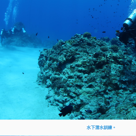
水下潛水訓練。