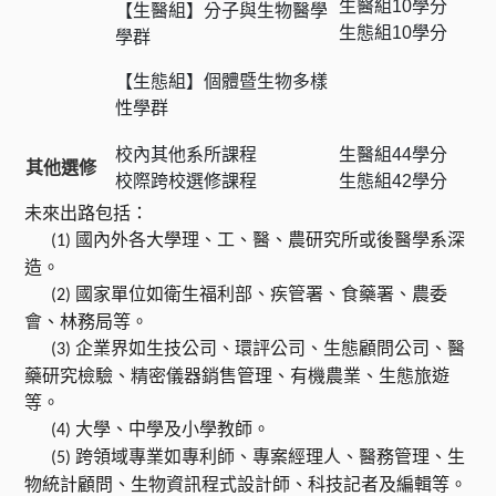
生醫組10學分
【生醫組】分子與生物醫學
生態組10學分
學群
【生態組】個體暨生物多樣
性學群
校內其他系所課程
生醫組44學分
其他選修
校際跨校選修課程
生態組42學分
未來出路包括：
國內外各大學理、工、醫、農研究所或後醫學系深
(1)
造。
國家單位如衛生福利部、疾管署、食藥署、農委
(2)
會、林務局等。
企業界如生技公司、環評公司、生態顧問公司、醫
(3)
藥研究檢驗、精密儀器銷售管理、有機農業、生態旅遊
等。
大學、中學及小學教師。
(4)
跨領域專業如專利師、專案經理人、醫務管理、生
(5)
物統計顧問、生物資訊程式設計師、科技記者及編輯等。