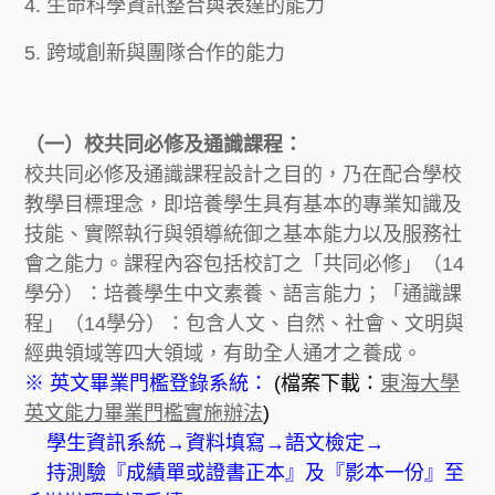
4. 生命科學資訊整合與表達的能力
5. 跨域創新與團隊合作的能力
（一）校共同必修及通識課程：
校共同必修及通識課程設計之目的，乃在配合學校
教學目標理念，即培養學生具有基本的專業知識及
技能、實際執行與領導統御之基本能力以及服務社
會之能力。課程內容包括校訂之「共同必修」（14
學分）：培養學生中文素養、語言能力；「通識課
程」（14學分）：包含人文、自然、社會、文明與
經典領域等四大領域，有助全人通才之養成。
※ 英文畢業門檻登錄系統：
(
檔案下
載：
東海大學
英文能力畢業門檻實施辦法
)
學生資訊系統→資料填寫→語文檢定→
持測驗『成績單或證書正本』及『影本一份』至