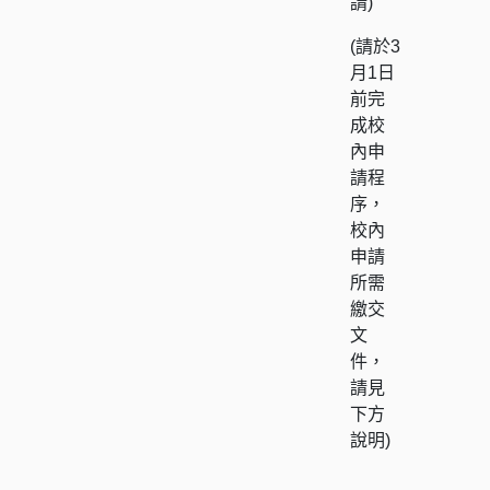
請)
(請於3
月1日
前完
成校
內申
請程
序，
校內
申請
所需
繳交
文
件，
請見
下方
說明)